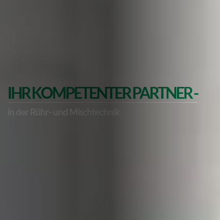
IHR KOMPETENTER PARTNER -
in der Rühr- und Mischtechnik